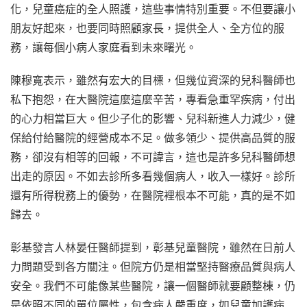
化，兒童癌症的全人照護，這些事情特別重要。不但要讓小
朋友好起來，也要同時照顧家長，提供全人、全方位的服
務，讓每個小病人家庭看到未來曙光。
陳穆寬表示，雖然有宏大的目標，但幾位資深的兒科醫師也
私下抱怨，在大醫院這麼這麼辛苦，專看急重罕疾病，付出
的心力相當巨大。但少子化的影響、兒科新進人力減少，健
保給付給醫院的經營成本不足。做多領少、提供高品質的服
務，卻沒有相等的回報，不可諱言，這也是許多兒科醫師想
出走的原因。不如去診所多看幾個病人，收入一樣好。診所
還有所得稅務上的優勢，在醫院裡根本不可能，真的是不如
歸去。
彰基發言人林晏任醫師提到，彰基兒童醫院，雖然在日前人
力問題受到各方關注。但院方仍是相當堅持醫療品質與病人
安全。我們不可能像某些醫院，讓一個醫師就要顧整棟，仍
是依照不同的單位屬性，包含病人嚴重度，如兒童加護病