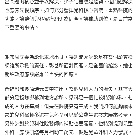
出問題的核心並予以解決。少子化雖然是趨勢，但問題解決
也應有先後順序，如何充分發揮兒科核心醫院、重點醫院的
功能，讓整個兒科醫療網更為健全。讓補助到位，是目前當
下重要的事情。
謝衣鳯立委為彰化本地出身，特別能感受彰基在整個彰雲投
網絡所承擔的責任。彰基所面對問題，是全國的縮影，她也
期許政府應該嚴肅並盡快的回應。
衛福部部長薛瑞元會中提出，整個兒科人力的流失，其實大
部分是板塊挪移到地方診所。兒科是一個比較特別的科、七
成的人力在基層，但是在醫院只有三成。我們如何能夠讓未
來的兒科醫師多選擇兒科？可以從公費生選擇志願來考量，
另外針對於兒科住院醫師的補貼也要落實，也特別提到兒童
外科，應該研議每月補助三萬元，促進兒童外科人力發展。