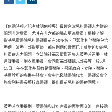
【焦點時報／記者林明佑報導】最近台灣兒科醫師人力慌的
問題非常嚴重，尤其在非六都的縣市更為嚴重！根據了解，
彰基兒童醫院兒科醫師目前有50多名，但彰化其他醫院包含
秀傳、濱秀、部彰更慘，都只剩個位數而已！針對迫切的兒
科重症人力問題，立法院社福及環衛召集人黃秀芳召委、林
月琴委員、謝衣鳯委員，會同衛福部薛瑞元部長等，於3月
11日上午在彰化基督教兒童醫院，召開政府、立院、醫院、
基層診所的多邊座談會。會中也邀請醫院代表、醫師公會全
聯會副秘書長蔡梓鑫醫師，提出目前兒科的醫療困境。
黃秀芳立委提到，讓醫院和政府官員的面對面交流，直接點