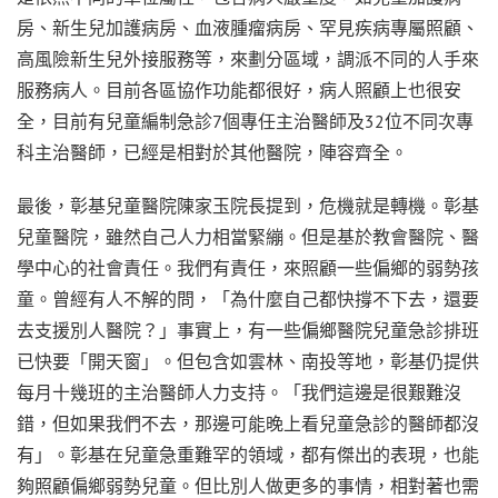
房、新生兒加護病房、血液腫瘤病房、罕見疾病專屬照顧、
高風險新生兒外接服務等，來劃分區域，調派不同的人手來
服務病人。目前各區協作功能都很好，病人照顧上也很安
全，目前有兒童編制急診7個專任主治醫師及32位不同次專
科主治醫師，已經是相對於其他醫院，陣容齊全。
最後，彰基兒童醫院陳家玉院長提到，危機就是轉機。彰基
兒童醫院，雖然自己人力相當緊繃。但是基於教會醫院、醫
學中心的社會責任。我們有責任，來照顧一些偏鄉的弱勢孩
童。曾經有人不解的問，「為什麼自己都快撐不下去，還要
去支援別人醫院？」事實上，有一些偏鄉醫院兒童急診排班
已快要「開天窗」。但包含如雲林、南投等地，彰基仍提供
每月十幾班的主治醫師人力支持。「我們這邊是很艱難沒
錯，但如果我們不去，那邊可能晚上看兒童急診的醫師都沒
有」。彰基在兒童急重難罕的領域，都有傑出的表現，也能
夠照顧偏鄉弱勢兒童。但比別人做更多的事情，相對著也需