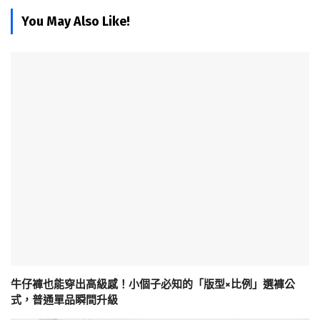
You May Also Like!
牛仔褲也能穿出高級感！小個子必知的「版型×比例」選褲公
式，普通單品瞬間升級