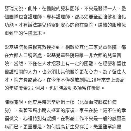
薛瑞元說，此外，在醫院的兒科團隊，不只是醫師一人，整
個團隊包含護理師、專科護理師，都必須要全面強健和強化
功能。才有辦法讓兒科醫師安心的留在醫院，繼續的服務急
重難罕的住院需求。
彰基總院長陳穆寬教授提到，相較於其他三家兒童醫院，都
在六都人口稠密處，彰基兒童醫院是唯一非六都的兒童醫
院。當然，不僅在人才招募上有一定的困難，在經營和留住
醫護相關的人力，也必須比其他醫院更花心力。為了留住人
才，院方費煞苦心，在今年不僅發放創院128年來史上最高
的年終獎金3.2 個月，也同時啟動多項留任獎勵。
陳穆寬說，他查房時常常經過七樓（兒童血液腫瘤科病
房），看著罹癌小朋友逐漸的康復，家長在臉上藏不住的幸
福微笑，心裡特別有感觸。在彰基工作不只是一般的感冒看
病而已。更重要是，如何提高新生兒存活，急重難罕病優