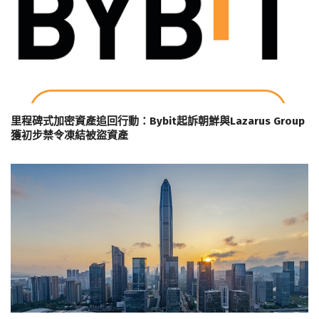
里程碑式加密資產追回行動：Bybit起訴朝鮮與Lazarus Group
獲初步禁令凍結被盜資產