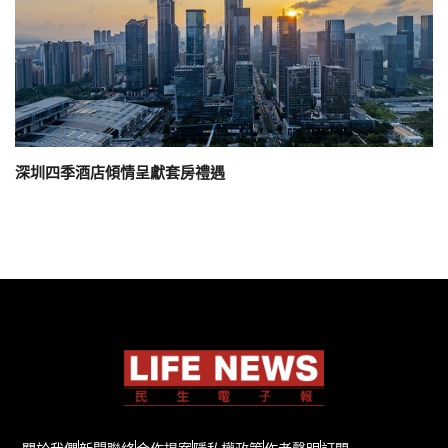
深圳四季酒店傾情呈獻套房禮遇