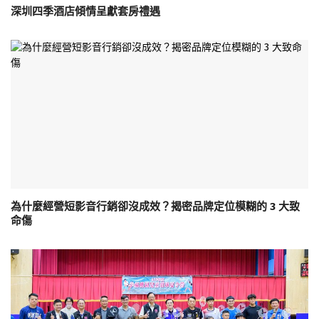
深圳四季酒店傾情呈獻套房禮遇
為什麼經營短影音行銷卻沒成效？揭密品牌定位模糊的 3 大致
命傷