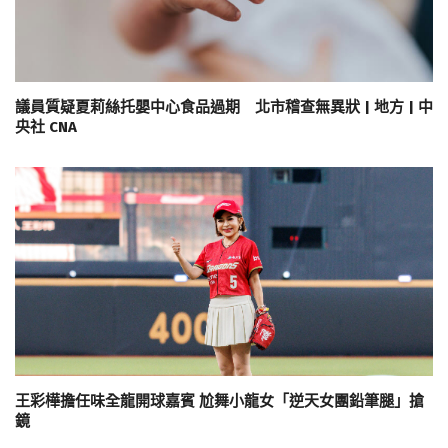
議員質疑夏莉絲托嬰中心食品過期 北市稽查無異狀 | 地方 | 中
央社 CNA
王彩樺擔任味全龍開球嘉賓 尬舞小龍女「逆天女團鉛筆腿」搶
鏡