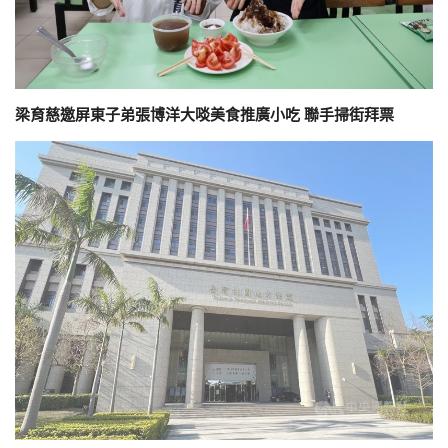
梁育慈邀屏東子弟張博洋大啖美食推廣小吃 聯手掃街拜票