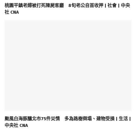
桃園平鎮老婦被打死陳屍客廳 8旬老公自首收押 | 社會 | 中央
社 CNA
颱風白海豚釀北市75件災情 多為路樹倒塌、建物受損 | 生活 |
中央社 CNA