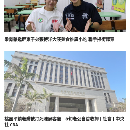
梁育慈邀屏東子弟張博洋大啖美食推廣小吃 聯手掃街拜票
桃園平鎮老婦被打死陳屍客廳 8旬老公自首收押 | 社會 | 中央
社 CNA