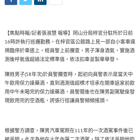
【焦點時報/記者張淑慧 報導】岡山分局梓官分駐所於日前
16時許執行巡邏勤務，在梓官區公館路上見一部自小客車違
規臨停於車道上，經員警上前攔查，男子渾身酒氣，實施酒
測後呼氣值超過法定標準值，依法扣車並製單舉發。
陳姓男子(58年次)於員警攔查時，起初向員警表示是當天中
午飲用保力達藥酒，直到酒測值超標才坦承在開車返家前飲
用中午未喝完的保力達藥酒，員警隨後也在陳男副駕駛座發
現飲用完的空酒瓶，誇張行徑讓員警頻頻搖頭。
根據警方調查，陳男汽車駕照在111年的一次酒駕事件後已
被吊銷。此次為他在十年內第二次酒駕，除了依法吊銷他的