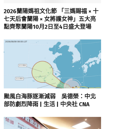
2026蘭陽媽祖文化節 「三媽賜福 × 十
七天后會蘭陽 × 女將護女神」五大亮
點齊聚蘭陽10月2日至4日盛大登場
颱風白海豚逐漸減弱 吳德榮：中北
部防劇烈降雨 | 生活 | 中央社 CNA