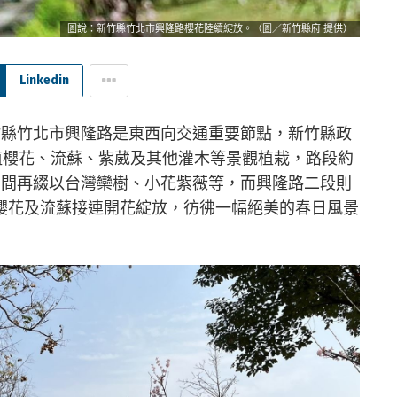
圖說：新竹縣竹北市興隆路櫻花陸續綻放。（圖／新竹縣府 提供）
Linkedin
竹縣竹北市興隆路是東西向交通重要節點，新竹縣政
植櫻花、流蘇、紫葳及其他灌木等景觀植栽，路段約
中間再綴以台灣欒樹、小花紫薇等，而興隆路二段則
櫻花及流蘇接連開花綻放，彷彿一幅絕美的春日風景