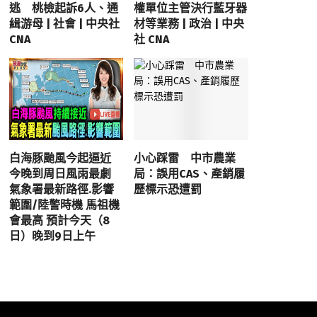
逃 桃檢起訴6人、通
權單位主管決行藍牙器
緝游母 | 社會 | 中央社
材等業務 | 政治 | 中央
CNA
社 CNA
白海豚颱風今起逼近
小心踩雷 中市農業
今晚到周日風雨最劇
局：誤用CAS、產銷履
氣象署最新路徑.影響
歷標示恐遭罰
範圍/陸警時機 馬祖機
會最高 預計今天（8
日）晚到9日上午