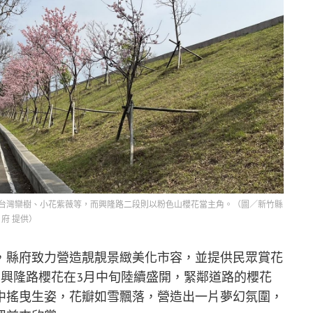
台灣欒樹、小花紫薇等，而興隆路二段則以粉色山櫻花當主角。（圖／新竹縣
府 提供）
，縣府致力營造靚靚景緻美化市容，並提供民眾賞花
，興隆路櫻花在3月中旬陸續盛開，緊鄰道路的櫻花
中搖曳生姿，花瓣如雪飄落，營造出一片夢幻氛圍，