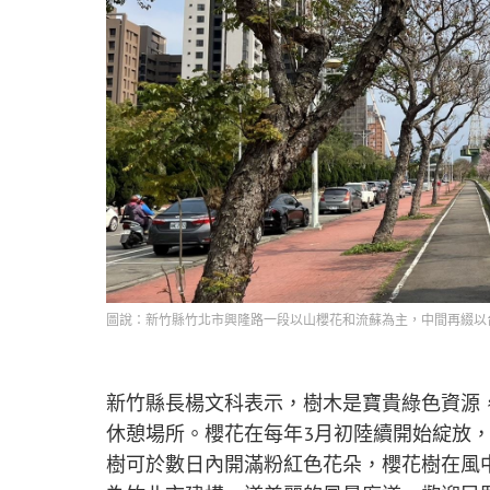
圖說：新竹縣竹北市興隆路一段以山櫻花和流蘇為主，中間再綴以
新竹縣長楊文科表示，樹木是寶貴綠色資源
休憩場所。櫻花在每年3月初陸續開始綻放
樹可於數日內開滿粉紅色花朵，櫻花樹在風