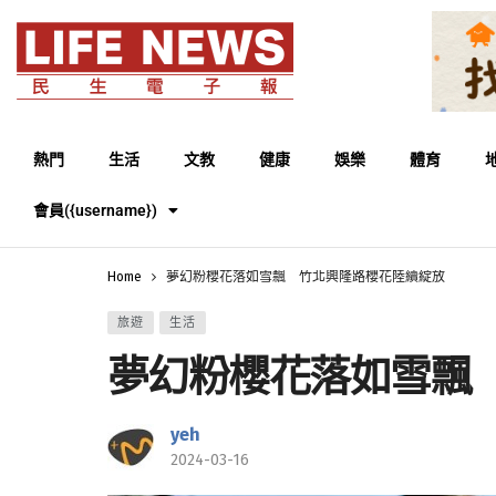
熱門
生活
文教
健康
娛樂
體育
會員({username})
Home
夢幻粉櫻花落如雪飄 竹北興隆路櫻花陸續綻放
旅遊
生活
夢幻粉櫻花落如雪飄
yeh
2024-03-16