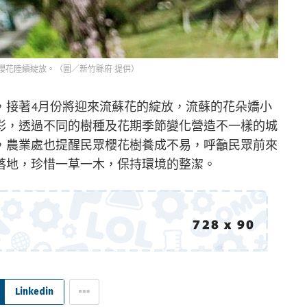
櫻花陸續綻放。（圖／新竹縣府 提供）
，接著4月份將迎來流蘇花的綻放，流蘇的花朵嬌小
彩，透過不同的樹種及花期季節變化營造不一樣的城
，農業處也提醒民眾櫻花樹養成不易，呼籲民眾前來
落地，珍惜一草一木，保持環境的整潔。
Linkedin