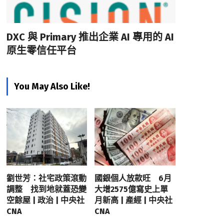
DXC 與 Primary 推出企業 AI 專用的 AI
原生零信任平台
You May Also Like!
劉世芳：社宅政策滾動
國銀個人放款旺 6月
調整 找到地就蓋恐變
大增2575億寫史上單
空餘屋 | 政治 | 中央社
月新高 | 產經 | 中央社
CNA
CNA