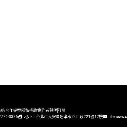
聯絡
合作提案
隱私權政策
作者聲明
訂閱
776-3386
地址：台北市大安區忠孝東路四段221號12樓
lifenews.