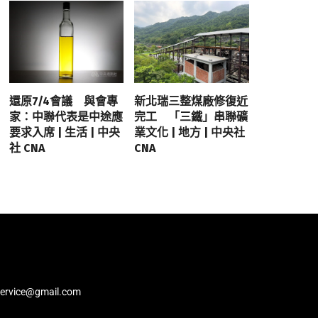
還原7/4會議 與會專
新北瑞三整煤廠修復近
家：中聯代表是中途應
完工 「三鐵」串聯礦
要求入席 | 生活 | 中央
業文化 | 地方 | 中央社
社 CNA
CNA
service@gmail.com