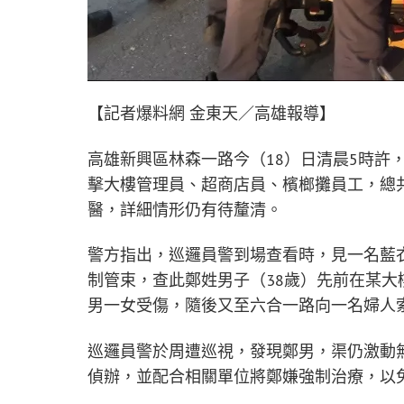
【記者爆料網 金東天／高雄報導】
高雄新興區林森一路今（18）日清晨5時許
擊大樓管理員、超商店員、檳榔攤員工，總
醫，詳細情形仍有待釐清。
警方指出，巡邏員警到場查看時，見一名藍
制管束，查此鄭姓男子（38歲）先前在某
男一女受傷，隨後又至六合一路向一名婦人
巡邏員警於周遭巡視，發現鄭男，渠仍激動
偵辦，並配合相關單位將鄭嫌強制治療，以