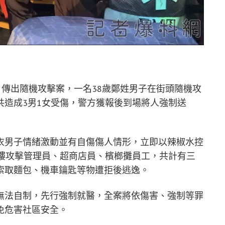
，傳出隨機攻擊案，一名38歲鄭姓男子在街頭隨機攻
共造成3男1女受傷，警方獲報後到場將人強制送
衣男子情緒激動並有自傷傷人情形，立即以辣椒水控
大樓攻擊管理員、超商店員、檳榔攤員工，共計有三
索取麵包、機車鑰匙等物遭拒後逃逸。
無法自制，先行強制就醫，全案將依傷害、強制等罪
免危害社區安全。