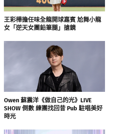
王彩樺擔任味全龍開球嘉賓 尬舞小龍
女「逆天女團鉛筆腿」搶鏡
Owen 蘇震洋《做自己的光》LIVE
SHOW 倒數 練團找回昔 Pub 駐唱美好
時光