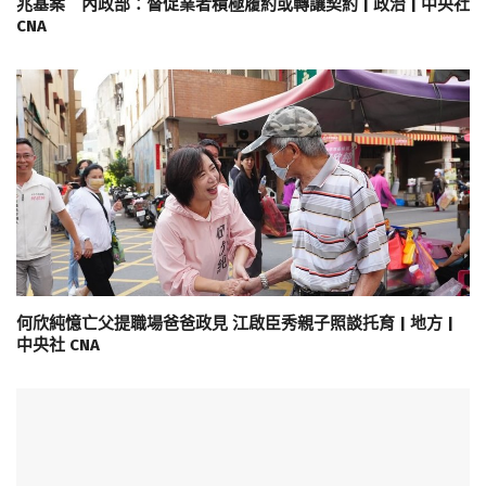
兆基案 內政部：督促業者積極履約或轉讓契約 | 政治 | 中央社
CNA
何欣純憶亡父提職場爸爸政見 江啟臣秀親子照談托育 | 地方 |
中央社 CNA