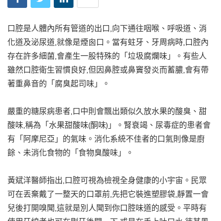
口腔是人體內所有管道的出口,向下通往咽喉、呼吸道、消
化道及泌尿道,就像是煙囪口。當有蛀牙、牙周病時,口腔內
存在許多細菌,會產生一股特殊的「垃圾腐爛味」。有些人
雖然口腔衛生習慣良好,但因鼻腔或鼻竇發炎而蓄膿,會有帶
著重鼻音的「腐臭起司味」。
嚴重的糖尿病患者,口中則會飄出類似久放水果的酸臭、甜
酸味,稱為「水果甜酸味(酮味)」。腎衰竭、尿毒症的患者會
有「阿摩尼亞」的氣味。消化系統不佳者的口氣則像是廚
餘、未消化食物的「食物臭酸味」。
黃斌洋醫師指出,口腔可視為檢視全身健康的小宇宙。民眾
可在丟棄戴了一整天的口罩前,先把它裝進塑膠袋,靜置一會
兒後打開嗅聞,這就是別人聞到你口腔味道的感受。平時有