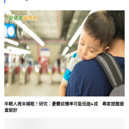
年輕人周末補眠！研究：憂鬱症機率可能低逾4成 專家提醒適
當就好