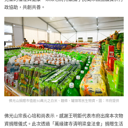
政協助，共創共善。
佛光山捐贈市值逾30萬元之白米、麵條、罐頭等民生物資。圖：市府提供
佛光山宗長心培和尚表示，感謝王明鉅代表市府出席本次物
資捐贈儀式。此次透過「萬緣建寺清明梁皇法會」捐贈生活