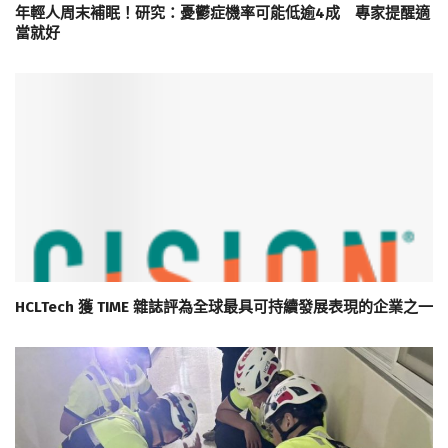
年輕人周末補眠！研究：憂鬱症機率可能低逾4成 專家提醒適
當就好
HCLTech 獲 TIME 雜誌評為全球最具可持續發展表現的企業之一