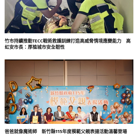
竹市持續推動TECC戰術救護訓練打造高威脅情境應變能力 高
虹安市長：厚植城市安全韌性
爸爸就像魔術師 新竹縣115年度模範父親表揚活動溫馨登場