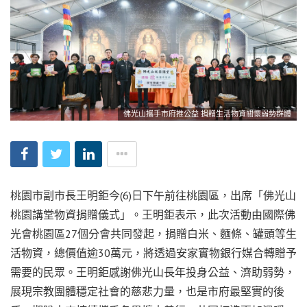
佛光山攜手市府推公益 捐贈生活物資關懷弱勢群體
桃園市副市長王明鉅今(6)日下午前往桃園區，出席「佛光山
桃園講堂物資捐贈儀式」。王明鉅表示，此次活動由國際佛
光會桃園區27個分會共同發起，捐贈白米、麵條、罐頭等生
活物資，總價值逾30萬元，將透過安家實物銀行媒合轉贈予
需要的民眾。王明鉅感謝佛光山長年投身公益、濟助弱勢，
展現宗教團體穩定社會的慈悲力量，也是市府最堅實的後