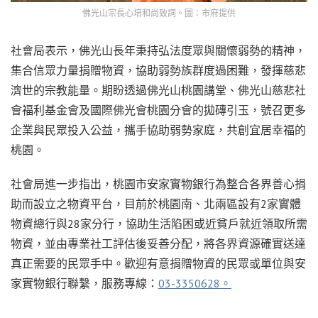
佛光山宗長心培和尚致詞。圖：市府提供
社會局表示，佛光山長年秉持弘法度眾與關懷弱勢的精神，
集合信眾力量捐贈物資，協助弱勢族群度過困難，發揮慈悲
濟世的宗教能量。期盼透過佛光山桃園講堂、佛光山慈悲社
會福利基金會及國際佛光會桃園分會的拋磚引玉，號召更多
企業與民眾投入公益，攜手協助弱勢家庭，共創宜居幸福的
桃園。
社會局進一步指出，桃園市安家實物銀行為整合各界善心捐
助而設立之物資平台，目前於桃園南、北兩區設有2家實體
物資總行與28家分行，協助生活陷困或近貧戶就近領取所需
物資，並由專業社工評估後妥善分配，將各界資源確實送達
真正需要的民眾手中。歡迎有意捐贈物資的民眾或單位與安
家實物銀行聯繫，服務專線：
03-3350628。