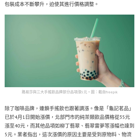
包裝成本不斷攀升，迫使其進行價格調整。
路易莎與三大手搖飲品牌部分品項漲5元。圖：截自freepik
除了咖啡品牌，連鎖手搖飲也跟著調漲。像是「龜記茗品」
已於4月1日開始漲價，北部門市的純茶類飲品價格從35元
漲至40元，而其他品項如柳丁翡翠、翡翠雷夢等漲幅也達到
5元。業者指出，這次漲價的原因主要是受到原物料、物流