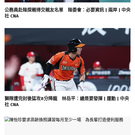
公務員赴陸探親得交親友名單 陸委會：必要資訊 | 兩岸 | 中央
社 CNA
獅隊遭完封後猛攻8分降龍 林岳平：總是要發揮 | 運動 | 中央
社 CNA