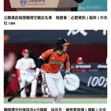
公務員赴陸探親得交親友名單 陸委會：必要資訊 | 兩岸 | 中央
社 CNA
獅隊遭完封後猛攻8分降龍 林岳平：總是要發揮 | 運動 | 中央