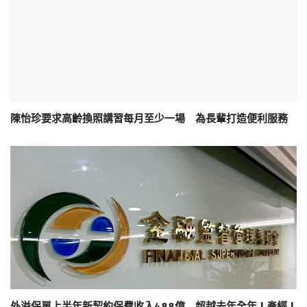
陳怡珍要求高齡換照講習每月至少一場 為長輩打造便利服務
外溢保單上半年新契約保費收入488億 超越去年全年 | 產經 |