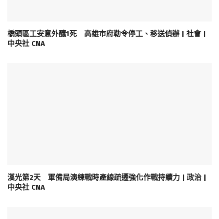
橋頭區工安意外釀1死 高雄市府勒令停工、移送偵辦 | 社會 |
中央社 CNA
漢光第2天 軍備局演練戰時產線疏遷強化作戰持續力 | 政治 |
中央社 CNA