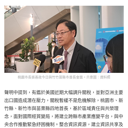
桃園市長張善政今日與竹竹苗縣市首長會面。示意圖：資料照
聲明中提到，有鑑於美國近期大幅調升關稅，並對亞洲主要
出口國造成潛在壓力，關稅暫緩不是危機解除，桃園市、新
竹縣、新竹市與苗栗縣四地首長，基於區域責任與共榮理
念，面對國際經貿變局，將建立跨縣市產業應變平台，與中
央合作推動緊急紓困機制。整合資訊資源，建立資訊共享及