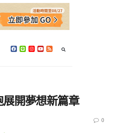
袍展開夢想新篇章
0