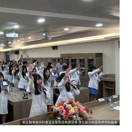
新生醫專醫保科實習宣誓授證典禮登場 學生披白袍展開夢想新篇章