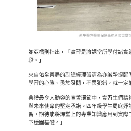
新生醫專醫藥保健商務科隆重舉
謝亞橋則指出，「實習是將課堂所學付諸實
段。」
來自佑全藥局的副總經理張清為亦誠摯提醒
學習的心態、勇於發問，不畏犯錯，就一定
典禮最令人動容的宣誓環節中，實習生們精
與未來使命的堅定承諾。四年級學生周庭妤
習，期待能將課堂上的專業知識應用到實際
下穩固基礎。」