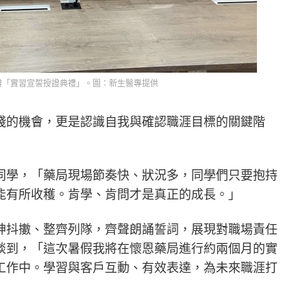
辦「實習宣誓授證典禮」。圖：新生醫專提供
踐的機會，更是認識自我與確認職涯目標的關鍵階
同學，「藥局現場節奏快、狀況多，同學們只要抱持
能有所收穫。肯學、肯問才是真正的成長。」
神抖擻、整齊列隊，齊聲朗誦誓詞，展現對職場責任
談到，「這次暑假我將在懷恩藥局進行約兩個月的實
工作中。學習與客戶互動、有效表達，為未來職涯打