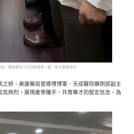
白袍，開啟實習人生的新篇章。圖：新生醫專提供
張之妍、美康藥局督導傅博軍、天成醫院藥劑部副主
氣氛熱烈，展現產學攜手、共育專才的堅定信念，為