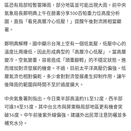
區恐有局部短暫雷陣雨，部分地區並可能出現大雨。前中央
氣象局長鄭明典上午在臉書分享300百帕重力位高度分析
圖，直指「看見高層冷心低壓！」提醒午後對流將相當顯
著。
鄭明典解釋，圖中顯示台灣上空有一個低氣壓，低壓中心的
溫度比周邊低，因此形成典型的「高層冷心低壓」。當高層
變冷，空氣變重，容易造成「頭重腳輕」的不穩定狀態，進
而增加對流發展的機會。不過，目前太平洋高壓仍偏強，低
層氣流也相對偏乾，多少會對對流發展產生抑制作用，讓午
後降雨的範圍與時間不至於過度擴大。
中央氣象署則指出，今日東半部高溫約31至32度，西半部
可達34至35度，其中台北市與屏東縣局部地區更有機會突
破36度。中午前後紫外線偏強，建議外出民眾注意防曬並多
補充水分。