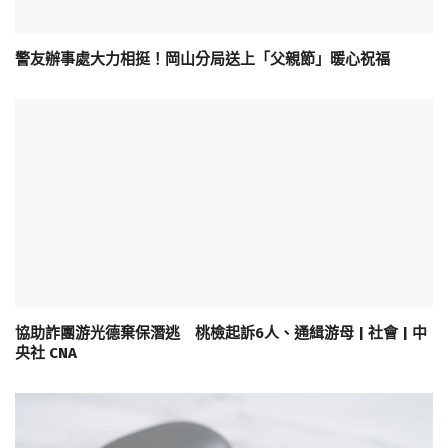
警友辦事處大力相挺！岡山分局送上「父親節」暖心祝福
協助詐團游光德棄保潛逃 桃檢起訴6人、通緝游母 | 社會 | 中
央社 CNA