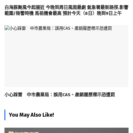
白海豚颱風今起逼近 今晚到周日風雨最劇 氣象署最新路徑.影響
範圍/陸警時機 馬祖機會最高 預計今天（8日）晚到9日上午
小心踩雷 中市農業局：誤用CAS、產銷履歷標示恐遭罰
You May Also Like!