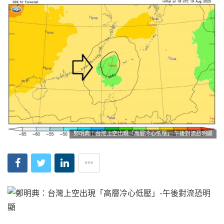
鄭明典：台灣上空出現「高層冷心低壓」 午後對流恐明顯