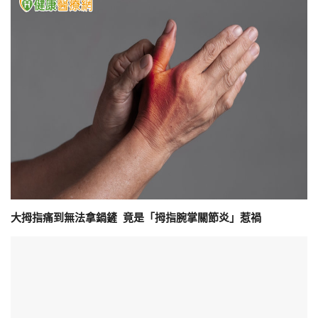
大拇指痛到無法拿鍋鏟 竟是「拇指腕掌關節炎」惹禍