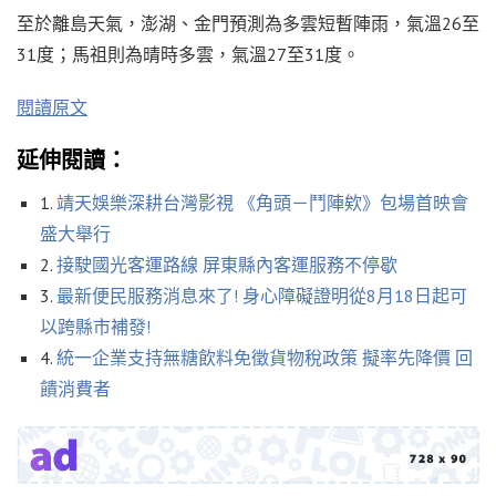
至於離島天氣，澎湖、金門預測為多雲短暫陣雨，氣溫26至
31度；馬祖則為晴時多雲，氣溫27至31度。
閱讀原文
延伸閱讀：
1.
靖天娛樂深耕台灣影視 《角頭－鬥陣欸》包場首映會
盛大舉行
2.
接駛國光客運路線 屏東縣內客運服務不停歇
3.
最新便民服務消息來了! 身心障礙證明從8月18日起可
以跨縣市補發!
4.
統一企業支持無糖飲料免徵貨物稅政策 擬率先降價 回
饋消費者