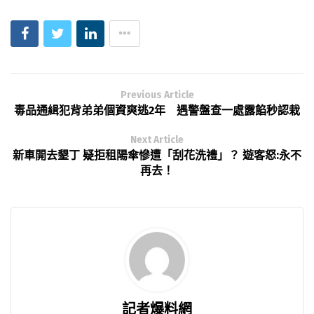
Previous Article
毒品通緝犯背弟弟個資爽逃2年 遇警盤查一處露餡秒認栽
Next Article
新車開去墾丁 疑拒租陽傘慘遭「刮花洗禮」？ 遊客怒:永不
再去！
記者爆料網