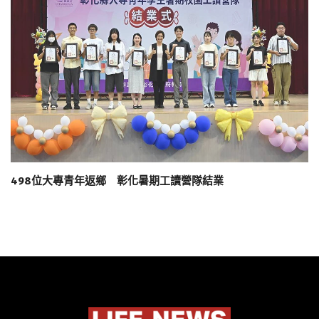
498位大專青年返鄉 彰化暑期工讀營隊結業