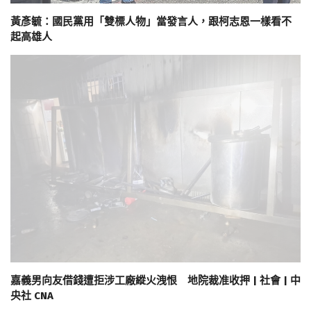
黃彥毓：國民黨用「雙標人物」當發言人，跟柯志恩一樣看不
起高雄人
嘉義男向友借錢遭拒涉工廠縱火洩恨 地院裁准收押 | 社會 | 中
央社 CNA