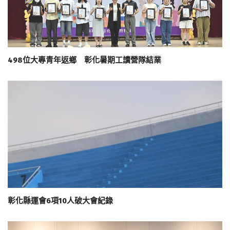
498位大專青年返鄉 彰化暑期工讀營隊結業
彰化縣運會6項10人破大會紀錄