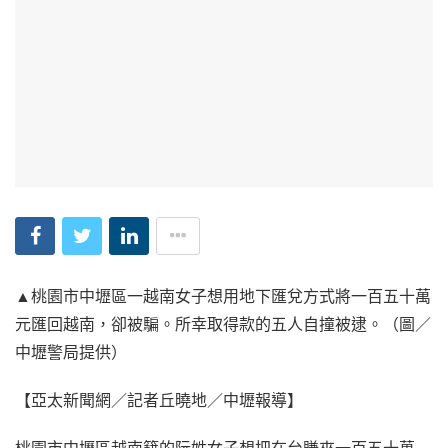
▲桃園市中壢區一越南女子想用地下匯兌方式將一百五十萬
元匯回越南，卻被騙。所幸取得款的五人自撞被逮。（圖／
中壢警局提供）
【亞太新聞網／記者丘曉地／中壢報導】
桃園市中壢區越南籍的阮姓女子想把在台賺來一百五十萬