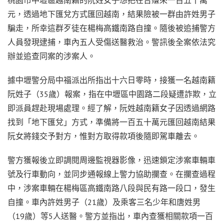
元，透過地下匯兌方式匯回越南，結果險被一群由許姓男子
騙走，所幸這群歹徒在楊梅高鐵南路自撞。隨後被追捕警方
人員發現逮捕，車內五人受傷送醫救治。警訊後全案依法究
辦並追查同案的涉案人。
據中壢警分局中福派出所指出十六日零時，接獲一名越南籍
阮姓子（35歲）報案，指在中壢區中園路二段疑遭詐欺，立
即派員趕赴現場處理。經了解，阮姓越南籍女子因透過網路
找到「地下匯兌」方式，準備將一百五十萬元匯回越南結果
阮女將錢交予對方，惟對方取得款項後隨即駕車離去。
警方獲報後立即調閱周邊監視器影像，迅速鎖定涉案車輛車
號及行車動向，並同步通報線上警力協助攔查。在攔查過程
中，涉案車輛在楊梅區高鐵南路八段與民有路一段口，發生
自撞。車內許姓男子（21歲）及乘客三名少年和唐姓男
（19歲）等5人送醫。警方並指出，車內查獲相關款項一百