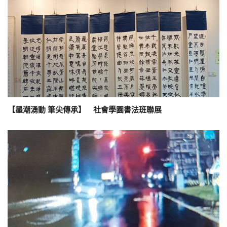
【墨潮湧動 筆尖傳承】 社會學園書法班聯展