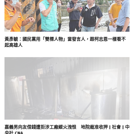
黃彥毓：國民黨用「雙標人物」當發言人，跟柯志恩一樣看不
起高雄人
嘉義男向友借錢遭拒涉工廠縱火洩恨 地院裁准收押 | 社會 | 中
央社 CNA