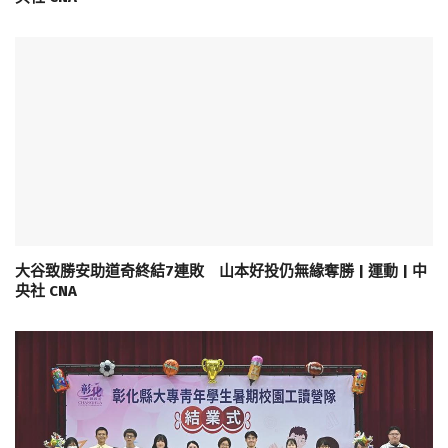
大谷致勝安助道奇終結7連敗 山本好投仍無緣奪勝 | 運動 | 中
央社 CNA