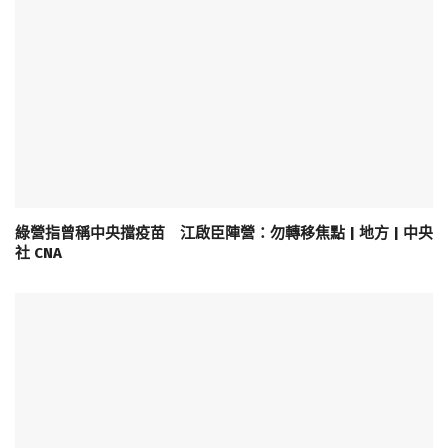
綠營指曾稱中央擋疫苗 江啟臣陣營：勿轉移焦點 | 地方 | 中央
社 CNA