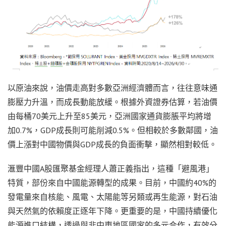
以原油來說，油價走高對多數亞洲經濟體而言，往往意味通
膨壓力升溫，而成長動能放緩。根據外資證券估算，若油價
由每桶70美元上升至85美元，亞洲國家通貨膨脹平均將增
加0.7%，GDP成長則可能削減0.5%。但相較於多數鄰國，油
價上漲對中國物價與GDP成長的負面衝擊，顯然相對較低。
滙豐中國A股匯聚基金經理人蕭正義指出，這種「避風港」
特質，部份來自中國能源轉型的成果。目前，中國約40%的
發電量來自核能、風電、太陽能等另類或再生能源，對石油
與天然氣的依賴度正逐年下降。更重要的是，中國持續優化
能源進口結構，透過與非中東地區國家的多元合作，有效分