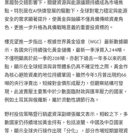
業趨勢交錯影響下，關鍵資源與能源議題持續成為市場焦
點。特別是在AI快速發展的驅動下，全球對電力穩定與能源
安全的需求顯著提升，使黃金與鈾礦不僅具備傳統資產角
色，更進一步升格為具備戰略意義的重要投資標的。
樓克望進一步指出，根據世界黃金協會（WGC）最新數據顯
示，各國央行持續強化黃金儲備，最新一季淨買入244噸，
不僅明顯高於前一季的208噸，亦創下過去一年多以來的高
點，顯示在全球經濟與貨幣體系仍具不確定性之際，黃金作
為核心避險資產的地位持續鞏固。雖然今年3月曾出現約66
噸的央行淨賣出，短線對金價形成壓力，但觀察結構可發
現，此波賣壓主要集中於少數面臨財政與匯率壓力的國家，
例如土耳其與俄羅斯，屬於流動性調節行為。
野村投信策略暨行銷處資深副總張繼文表示，相較之下，多
數國家仍持續增加黃金持有，包括波蘭、中國及中亞國家
等，顯示全球央行操作出現「分化」，部分市場短期變現資