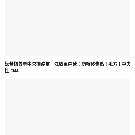
綠營指曾稱中央擋疫苗 江啟臣陣營：勿轉移焦點 | 地方 | 中央
社 CNA