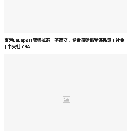
南港LaLaport鷹架掉落 蔣萬安：業者須賠償受傷民眾 | 社會
| 中央社 CNA