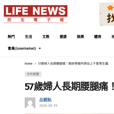
熱門
生活
文教
健康
娛樂
體育
會員({username})
Home
57歲婦人長期腰腿痛！醫師脊髓內撈出上千隻寄生蟲
合作媒體
57歲婦人長期腰腿痛
品觀點
2026-05-19