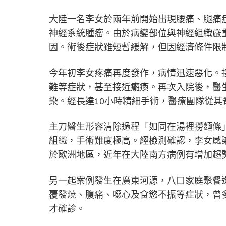
大陸一名李女於兩年前開始出現腰痛、腿痛
神經系統腫瘤。由於病變部位與神經組織嚴
因。術後症狀雖短暫緩解，但因經濟條件限
今年初李女疼痛再度發作，病情迅速惡化。
難等症狀，甚至接近癱瘓。再次入院後，醫
染。經長達10小時精細手術，醫療團隊從其
主刀醫生形容清除過程「如同在湯裡撈麵條
組織，手術難度極高。經檢測確認，李女感
於歐洲地區，近年在大陸南方病例有增加趨
另一起案例發生在廣東河源，八口家庭聚餐
覆發燒、腹痛、噁心及食慾不振等症狀，曾
才確診。