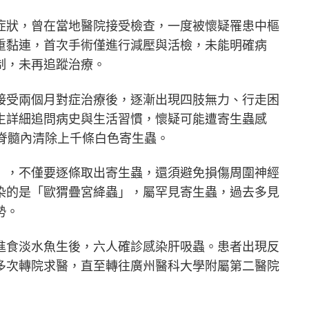
症狀，曾在當地醫院接受檢查，一度被懷疑罹患中樞
重黏連，首次手術僅進行減壓與活檢，未能明確病
制，未再追蹤治療。
接受兩個月對症治療後，逐漸出現四肢無力、行走困
生詳細追問病史與生活習慣，懷疑可能遭寄生蟲感
脊髓內清除上千條白色寄生蟲。
」，不僅要逐條取出寄生蟲，還須避免損傷周圍神經
染的是「歐猬疊宮絳蟲」，屬罕見寄生蟲，過去多見
勢。
進食淡水魚生後，六人確診感染肝吸蟲。患者出現反
多次轉院求醫，直至轉往廣州醫科大學附屬第二醫院