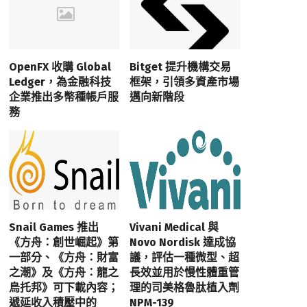
OpenFX 收購 Global
Bitget 提升機構交易
Ledger，為金融科技
框架，引領多資產市場
企業推出多幣種帳戶服
邁向新階段
務
Snail Games 推出
Vivani Medical 與
《方舟：創世崛起》第
Novo Nordisk 達成協
一部分、《方舟：財富
議，評估一種微型、超
之潮》及《方舟：龍之
長效並用於慢性體重管
烏托邦》可下載內容；
理的司美格魯肽植入劑
遞延收入積壓中的
NPM-139