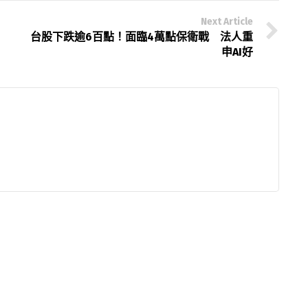
Next Article
台股下跌逾6百點！面臨4萬點保衛戰 法人重
申AI好