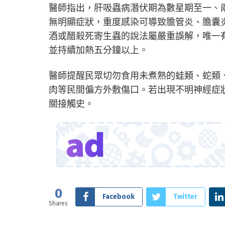
醫師指出，肝吸蟲病潛伏期為數星期至一、兩
無明顯症狀，重度感染可導致膽管炎、膽囊
酒或醋殺死寄生蟲的說法屬嚴重誤解，唯一有
並持續加熱五分鐘以上。
醫師提醒民眾切勿食用未煮熟的蛙類、蛇類
肉等民間偏方外敷傷口。若出現不明神經症
關接觸史。
0
Facebook
Twitter
Shares