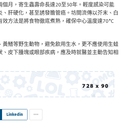
個月，寄生蟲壽命長達20至30年。輕度感染可能
炎、肝硬化，甚至誘發膽管癌。坊間流傳以芥末、白
效方法是將食物徹底煮熟，確保中心溫度達70°C
、黃鱔等野生動物，避免飲用生水，更不應使用生蛙
狀、皮下腫塊或眼部疾病，應及時就醫並主動告知相
Linkedin