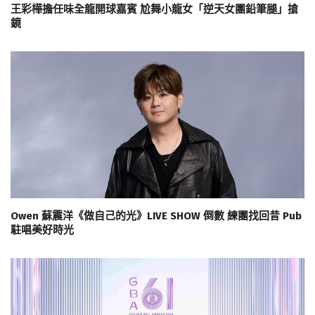
王彩樺擔任味全龍開球嘉賓 尬舞小龍女「逆天女團鉛筆腿」搶
鏡
Owen 蘇震洋《做自己的光》LIVE SHOW 倒數 練團找回昔 Pub
駐唱美好時光