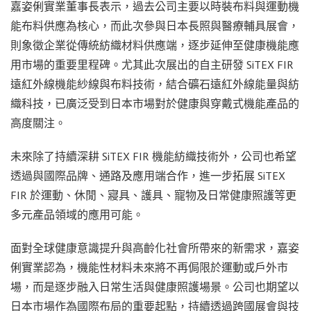
嘉姿俐實業董事長表示，過去公司主要以時裝布料與運動機
能布料供應為核心，而此次參與日本長照與醫療輔具展會，
則象徵企業從傳統紡織材料供應端，逐步延伸至健康機能應
用市場的重要里程碑。尤其此次展出的自主研發 SiTEX FIR
遠紅外線機能紗線與布料技術，結合礦石遠紅外線能量與紡
織科技，已廣泛受到日本市場對於健康與穿戴式機能產品的
高度關注。
未來除了持續深耕 SiTEX FIR 機能紡織技術外，公司也希望
透過與國際品牌、通路及應用端合作，進一步拓展 SiTEX
FIR 於運動、休閒、寢具、護具、寵物及日常健康照護等更
多元產品領域的應用可能。
面對全球健康意識提升與高齡化社會所帶來的新需求，嘉姿
俐實業認為，機能性材料未來將不再侷限於運動或戶外市
場，而是逐步融入日常生活與健康照護場景。公司也期望以
日本市場作為國際布局的重要起點，持續透過跨國展會與技