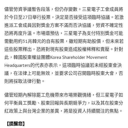
儘管勞資爭議暫告段落，但仍存變數。三星電子工會成員將
於今日至27日舉行投票，決定是否接受這項臨時協議。若激
進派工會成員因對獎金方案不滿而否決協議，勞資不確定性
恐將再度升溫。市場還預估，三星電子為支付特別獎金可能
需動用約31兆韓元的自有股票，雖短期有助股價，但未來若
這些股票釋出，恐將對現有股東造成股權稀釋和賣壓。針對
此，韓國股東權益團體Korea Shareholder Movement
Headquarters的代表亦表示，這項臨時協議若未經股東會決
議，在法律上可能無效，並要求公司召開臨時股東大會，否
則將採取法律行動。
儘管短期內解除罷工危機帶來市場樂觀情緒，但三星電子如
何平衡員工獎勵、股東回報與長期競爭力，以及其在股東分
紅政策上與台灣企業的差異，將是投資人持續關注的焦點。
【提醒您】