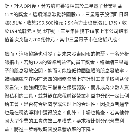
計，計入OPI後，勞方約可獲得相當於三星電子營業利益
12%的獎金。這項消息激勵韓國股市，三星電子股價昨日飆
漲8.51%，收於299,500韓元；SK海力士也暴漲11.17%，收
於194萬韓元。受此帶動，三星集團旗下18家上市公司總市
值首次突破2,200兆韓元，其中三星電子市值佔近八成。
然而，這項協議也引發了對未來股東回報的擔憂。一名分析
師指出，若約12%的營業利益流向員工獎金，將壓縮三星電
子的股息發放空間，進而可能拉低韓國整體的股息發放率。
韓國總統李在明在週四的國務會議上亦針對工會爭取利益發
表看法，他強調勞動三權旨在保護弱勢，而非成為少數人貫
徹私利的工具，並質疑在繳稅前從營業利益中分配一定比例
給工會，是否符合經濟學或法理上的合理性，因投資者通常
也是在稅後淨利中獲得股息。此外，市場也擔憂，若其他韓
國大型企業的工會仿效三星模式，要求按比例分配營業利
益，將進一步導致韓國股息發放率的下降。