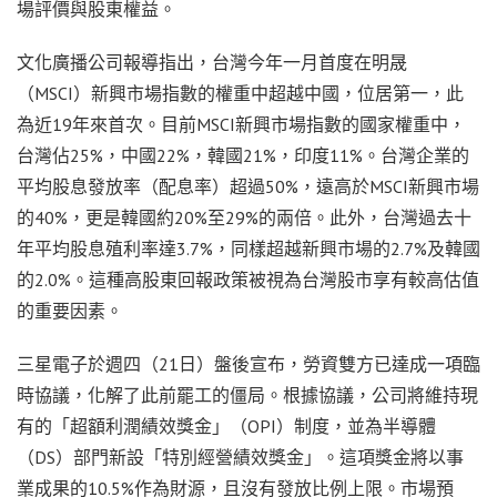
場評價與股東權益。
文化廣播公司報導指出，台灣今年一月首度在明晟
（MSCI）新興市場指數的權重中超越中國，位居第一，此
為近19年來首次。目前MSCI新興市場指數的國家權重中，
台灣佔25%，中國22%，韓國21%，印度11%。台灣企業的
平均股息發放率（配息率）超過50%，遠高於MSCI新興市場
的40%，更是韓國約20%至29%的兩倍。此外，台灣過去十
年平均股息殖利率達3.7%，同樣超越新興市場的2.7%及韓國
的2.0%。這種高股東回報政策被視為台灣股市享有較高估值
的重要因素。
三星電子於週四（21日）盤後宣布，勞資雙方已達成一項臨
時協議，化解了此前罷工的僵局。根據協議，公司將維持現
有的「超額利潤績效獎金」（OPI）制度，並為半導體
（DS）部門新設「特別經營績效獎金」。這項獎金將以事
業成果的10.5%作為財源，且沒有發放比例上限。市場預