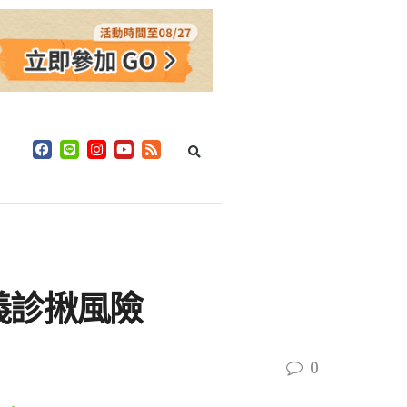
義診揪風險
0