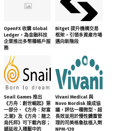
OpenFX 收購 Global
Bitget 提升機構交易
Ledger，為金融科技
框架，引領多資產市場
企業推出多幣種帳戶服
邁向新階段
務
Snail Games 推出
Vivani Medical 與
《方舟：創世崛起》第
Novo Nordisk 達成協
一部分、《方舟：財富
議，評估一種微型、超
之潮》及《方舟：龍之
長效並用於慢性體重管
烏托邦》可下載內容；
理的司美格魯肽植入劑
遞延收入積壓中的
NPM-139