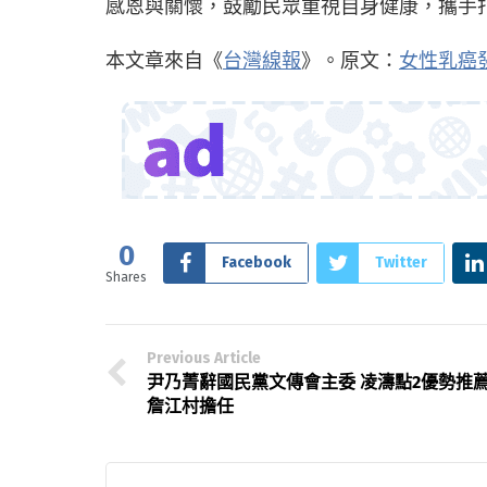
感恩與關懷，鼓勵民眾重視自身健康，攜手
本文章來自《
台灣線報
》。原文：
女性乳癌
0
Facebook
Twitter
Shares
Previous Article
尹乃菁辭國民黨文傳會主委 凌濤點2優勢推
詹江村擔任