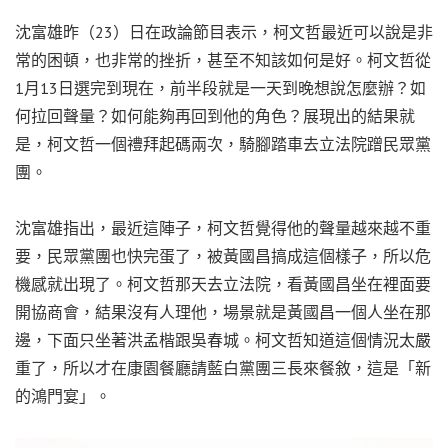
沈富雄昨（23）日在政論節目表示，柯文哲最近可以說是非
常的困頓，也非常的挫折，甚至不知該如何是好。柯文哲從
1月13日選完到現在，前半段就是一天到晚想說怎麼辦？如
何拉回聲量？如何能夠再回到他的角色？展現出的結果就
是，柯文哲一個禮拜起碼兩次，騎腳踏車去立法院蹭民眾黨
團。
沈富雄指出，最近這陣子，柯文哲覺得他的聲量越來越不重
要，民眾黨團也快完蛋了，被黃國昌搞成這個樣子，所以危
機感就出現了。柯文哲那天去立法院，看黃國昌坐在裡面要
開協商會，結果沒有人理他，場景就是黃國昌一個人坐在那
邊，下面只坐著洪孟楷跟吳春城。柯文哲知道這個情況太嚴
重了，所以才在康園餐廳請藍白黨團三長來餐敘，這是「新
的鴻門宴」。