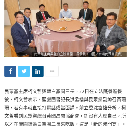
民眾黨主席與藍白立院黨團三長餐敘。（圖／台灣民眾黨提供）
民眾黨主席柯文哲與藍白黨團三長，22日在立法院餐廳餐
敘，柯文哲表示，藍營團書記長洪孟楷與民眾黨副總召黃珊
珊，若有事就直接打電話或當面講。前立委沈富雄分析，柯
文哲看到民眾黨總召黃國昌開協商會，卻沒有人理自己，所
以才在康園請藍白黨團三長來吃飯，這是「新的鴻門宴」。