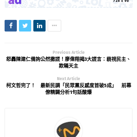
Previous Article
怒轟陳建仁備詢公然撒謊！廖偉翔揭3大謊言：藐視民主、
欺瞞天主
Next Article
柯文哲完了！ 最新民調「民眾黨反感度首破5成」 前幕
僚精闢分析1句話酸爆