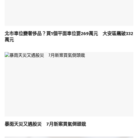
北市車位變奢侈品？買1個平面車位要269萬元 大安區飆破332
萬元
暴雨天災又遇股災 7月新案買氣倒頭栽