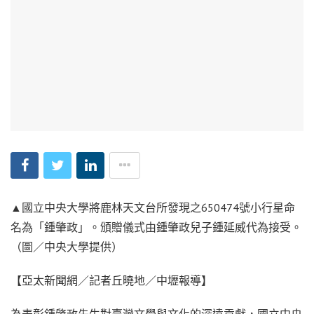
▲國立中央大學將鹿林天文台所發現之650474號小行星命
名為「鍾肇政」。頒贈儀式由鍾肇政兒子鍾延威代為接受。
（圖／中央大學提供）
【亞太新聞網／記者丘曉地／中壢報導】
為表彰鍾肇政先生對臺灣文學與文化的深遠貢獻，國立中央