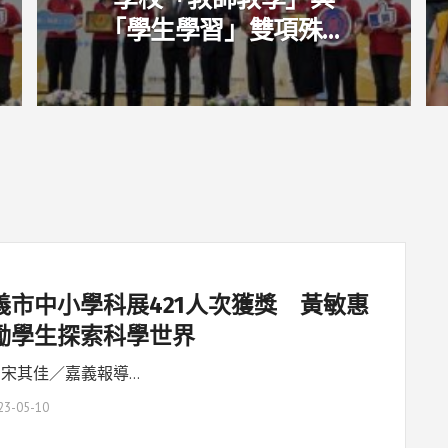
「學生學習」雙項殊榮
唯一15年一貫獲獎學校
義市中小學科展421人次獲獎 黃敏惠
勵學生探索科學世界
 宋其佳／嘉義報導…
23-05-10