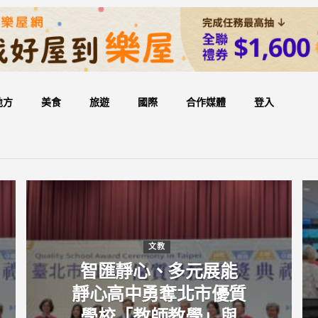
地方
美食
旅遊
國際
合作媒體
登入
文教
智匯靜心、多元展能
靜心高中勇奪北市優質
學校「教師教學」與