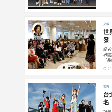
文教
世
發
記者
界閱
「品
20
文教
台
名
記者