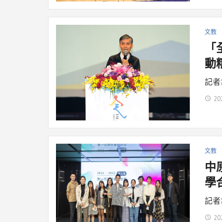
文教
「
動
記者
20
文教
中
學
記者
20