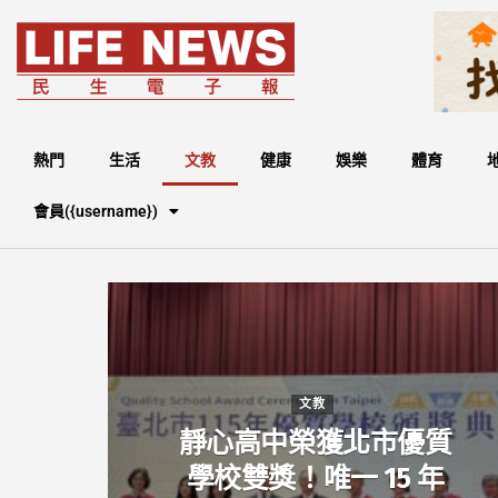
熱門
生活
文教
健康
娛樂
體育
會員({username})
文教
靜心高中榮獲北市優質
學校雙獎！唯一 15 年