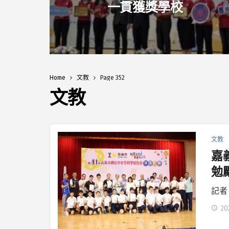
一貫獲獎學校
Home
文教
Page 352
文教
文教
嘉
勉
記者
20