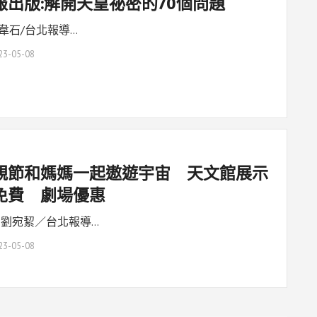
報出版:解開天皇祕密的70個問題
韋石/台北報導…
23-05-08
親節和媽媽一起遨遊宇宙 天文館展示
免費 劇場優惠
 劉宛絜／台北報導…
23-05-08