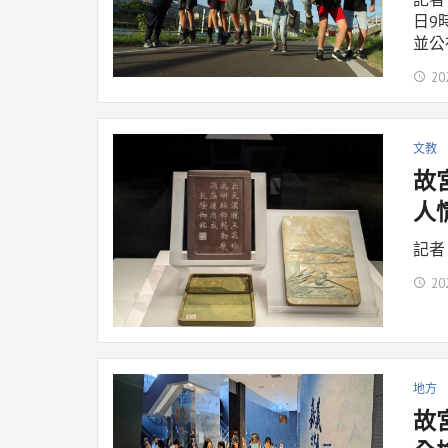
日9
並公
20
文教
故
人
記者
20
地方
故