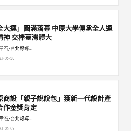
全大運」圓滿落幕 中原大學傳承全人運
精神 交棒臺灣體大
韋石/台北報導…
23-05-10
原商設「親子說說包」獲新一代設計產
合作金獎肯定
韋石/台北報導…
23-05-09