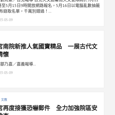
時至5月15日9時開放網路報名，5月16日以電腦亂數抽籤
布錄取名單，千萬別錯過！…
23-05-09
宮南院新推人氣國寶精品 一展古代文
情懷
 鄒乃嘉／嘉義報導…
23-05-09
文教
宮再度接獲恐嚇郵件 全力加強院區安