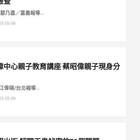
檢查
 鄒乃嘉／嘉義報導…
23-05-09
障中心親子教育講座 蔡昭偉親子現身分
江偉碩/台北報導…
23-05-09