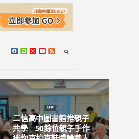
地方
二信高中圖書館推親子
共學 50餘位親子手作
迷你克拉克鞋體驗職人