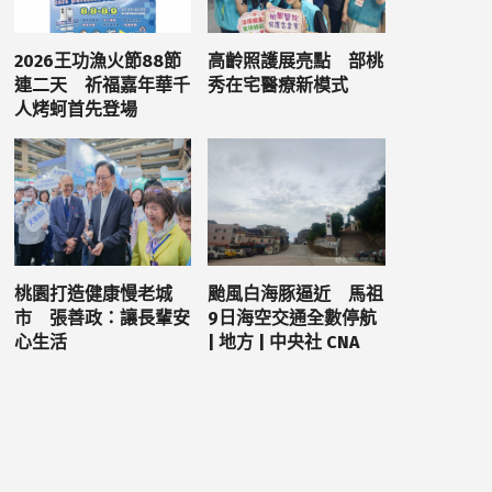
2026王功漁火節88節
高齡照護展亮點 部桃
連二天 祈福嘉年華千
秀在宅醫療新模式
人烤蚵首先登場
桃園打造健康慢老城
颱風白海豚逼近 馬祖
市 張善政：讓長輩安
9日海空交通全數停航
心生活
| 地方 | 中央社 CNA