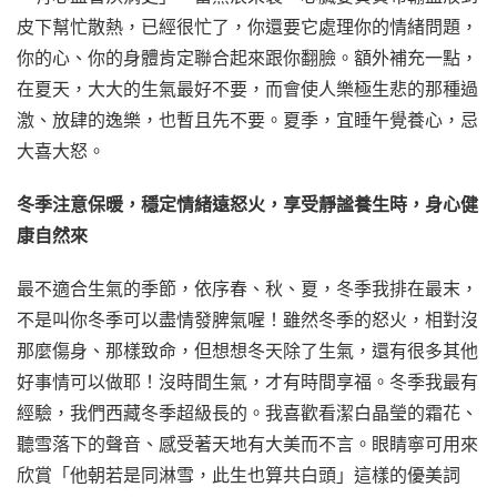
皮下幫忙散熱，已經很忙了，你還要它處理你的情緒問題，
你的心、你的身體肯定聯合起來跟你翻臉。額外補充一點，
在夏天，大大的生氣最好不要，而會使人樂極生悲的那種過
激、放肆的逸樂，也暫且先不要。夏季，宜睡午覺養心，忌
大喜大怒。
冬季注意保暖，穩定情緒遠怒火，享受靜謐養生時，身心健
康自然來
最不適合生氣的季節，依序春、秋、夏，冬季我排在最末，
不是叫你冬季可以盡情發脾氣喔！雖然冬季的怒火，相對沒
那麼傷身、那樣致命，但想想冬天除了生氣，還有很多其他
好事情可以做耶！沒時間生氣，才有時間享福。冬季我最有
經驗，我們西藏冬季超級長的。我喜歡看潔白晶瑩的霜花、
聽雪落下的聲音、感受著天地有大美而不言。眼睛寧可用來
欣賞「他朝若是同淋雪，此生也算共白頭」這樣的優美詞