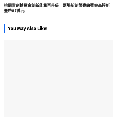
桃園青創博覽會創新能量再升級 兩場新創競賽總獎金高達新
臺幣87萬元
You May Also Like!