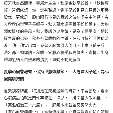
按天地自然節律，春屬木主生，秋屬金執掌殺伐。「秋後算
帳」這個成語，你一定有聽過。倒不是殺到見血見骨的那種
殺伐，更像是一股肉眼看不見的肅殺之氣在虛空中流轉。春
天欣欣向榮葉子長啊長、秋天草木凋零葉子紛紛落下，大約
類似這樣的畫風。秋天我讓你少生氣，是為了保平安。相較
於春夏的揚發，秋冬有著收斂的性質，在該收斂的時候還活
潑，動不動冒出頭、發著大脾氣引人側目，十本《孫子兵
法》都不夠你讀。秋季，宜靜心享受秋高氣爽、盡情吐出身
體濁氣納入自然界的清氣，忌動不動鬧脾氣。
夏季心臟警報響，保持冷靜遠離怒，四大危險因子避，為心
臟健康把關
夏天別發脾氣，特別是在天氣最熱的時節，不要動怒。夏季
心臟病最怕就是四件事兜在一塊兒，「肌肉量少散熱慢」、
「高溫超過三十六度」、「脾氣本來就差又突然火大」、
「有心血管疾病史」。當熱浪來襲，心臟要負責布輸血液到