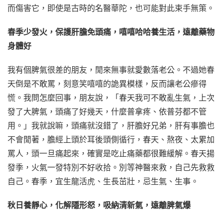
而傷害它，即使是古時的名醫華陀，也可能對此束手無策。
春季少發火，保護肝膽免頭痛，嘻嘻哈哈養生活，遠離藥物
身體好
我有個脾氣很差的朋友，閒來無事就愛數落老公。不過她春
天倒是不敢罵，刻意笑嘻嘻的詭異模樣，反而讓老公瘮得
慌。我問怎麼回事，朋友說，「春天我可不敢亂生氣，上次
發了大脾氣，頭痛了好幾天，什麼普拿疼、依普芬都不管
用。」我就說嘛，頭痛就沒錯了，肝膽好兄弟，肝有事膽也
不會閒著，膽經上頭於耳後頭側循行，春天、熬夜、太累加
罵人，頭一旦痛起來，確實是吃止痛藥都很難緩解。春天揚
發季，火氣一發特別不好收拾。別等神醫來救，自己先救救
自己。春季，宜生龍活虎、生長茁壯，忌生氣、生事。
秋日養靜心，化解隱形怒，吸納清新氣，遠離脾氣爆